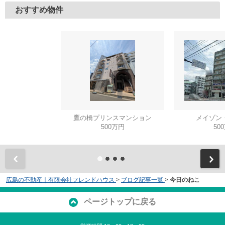
おすすめ物件
鷹の橋プリンスマンション
メイゾン
500万円
50
広島の不動産｜有限会社フレンドハウス
>
ブログ記事一覧
>
今日のねこ
ページトップに戻る