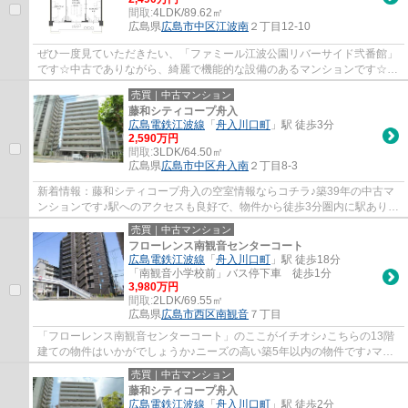
間取:
4LDK/89.62㎡
広島県
広島市中区
江波南
２丁目12-10
ぜひ一度見ていただきたい、「ファミール江波公園リバーサイド弐番館」
です☆中古でありながら、綺麗で機能的な設備のあるマンションです☆☆
広島市の不動産情報をお求めなら、信頼と実績...
売買｜中古マンション
藤和シティコープ舟入
広島電鉄江波線
「
舟入川口町
」駅 徒歩3分
2,590万円
間取:
3LDK/64.50㎡
広島県
広島市中区
舟入南
２丁目8-3
新着情報：藤和シティコープ舟入の空室情報ならコチラ♪築39年の中古マ
ンションです♪駅へのアクセスも良好で、物件から徒歩3分圏内に駅あり♪
不動産のことで確認したいことがあるなら、...
売買｜中古マンション
フローレンス南観音センターコート
広島電鉄江波線
「
舟入川口町
」駅 徒歩18分
「南観音小学校前」バス停下車 徒歩1分
3,980万円
間取:
2LDK/69.55㎡
広島県
広島市西区
南観音
７丁目
「フローレンス南観音センターコート」のここがイチオシ♪こちらの13階
建ての物件はいかがでしょうか♪ニーズの高い築5年以内の物件です♪マン
ションにどんな人が住んでいるのかも中古マ...
売買｜中古マンション
藤和シティコープ舟入
広島電鉄江波線
「
舟入川口町
」駅 徒歩2分