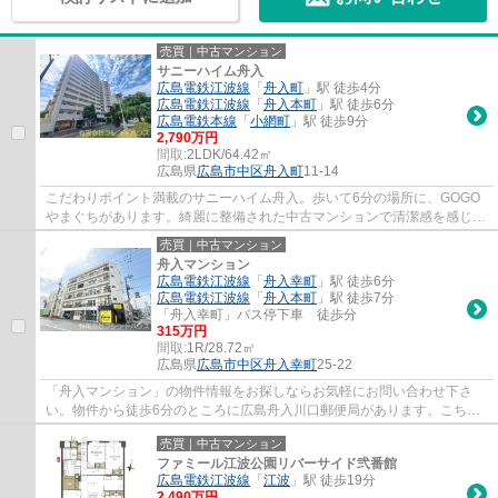
売買｜中古マンション
サニーハイム舟入
広島電鉄江波線
「
舟入町
」駅 徒歩4分
広島電鉄江波線
「
舟入本町
」駅 徒歩6分
広島電鉄本線
「
小網町
」駅 徒歩9分
2,790万円
間取:
2LDK/64.42㎡
広島県
広島市中区
舟入町
11-14
こだわりポイント満載のサニーハイム舟入。歩いて6分の場所に、GOGO
やまぐちがあります。綺麗に整備された中古マンションで清潔感を感じま
す。人生で一度あるかないかの不動産購入で、...
売買｜中古マンション
舟入マンション
広島電鉄江波線
「
舟入幸町
」駅 徒歩6分
広島電鉄江波線
「
舟入本町
」駅 徒歩7分
「舟入幸町」バス停下車 徒歩分
315万円
間取:
1R/28.72㎡
広島県
広島市中区
舟入幸町
25-22
「舟入マンション」の物件情報をお探しならお気軽にお問い合わせ下さ
い。物件から徒歩6分のところに広島舟入川口郵便局があります。こちら
の物件からセブンイレブン 広島舟入幸町店ま...
売買｜中古マンション
ファミール江波公園リバーサイド弐番館
広島電鉄江波線
「
江波
」駅 徒歩19分
2,490万円