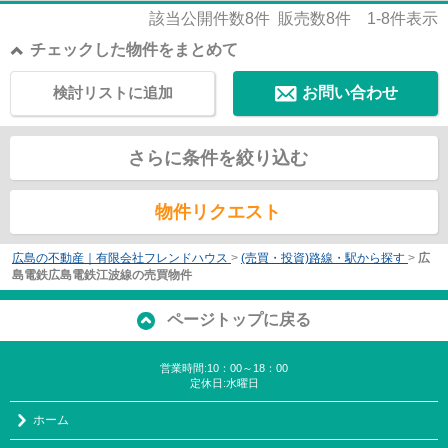
ョンとなっています。当社がお客様の不動産...
該当公開件数
8
件 販売数
8
件
1-8
件表示
チェックした物件をまとめて
検討リストに追加
お問い合わせ
さらに条件を絞り込む
物件リクエスト
広島の不動産｜有限会社フレンドハウス
>
(売買・投資)路線・駅から探す
>
広
島電鉄広島電鉄江波線の売買物件
ページトップに戻る
営業時間:10：00～18：00
定休日:水曜日
ホーム