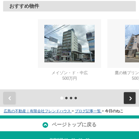
おすすめ物件
メイゾン・ド・中広
鷹の橋プリン
500万円
50
広島の不動産｜有限会社フレンドハウス
>
ブログ記事一覧
>
今日のねこ
ページトップに戻る