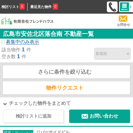
0
0
検討リスト
最近見た物件
お問合せ
広島市安佐北区落合南 不動産一覧
募集中のみ表示
1
該当物件
件
1
空き数
件
さらに条件を絞り込む
物件リクエスト
チェックした物件をまとめて
検討リストに追加
お問い合わせ
リバーサイドビル
賃貸｜マンション