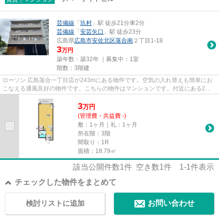
芸備線
「
玖村
」駅 徒歩21分車2分
芸備線
「
安芸矢口
」駅 徒歩23分
広島県
広島市安佐北区
落合南
２丁目1-18
3
万円
築年数：築32年 ｜募集中：
1室
階数：3階建
ローソン 広島落合一丁目店が243mにある物件です。空気の入れ替えも簡単にお
こなえる通風良好の物件です。こちらの物件はマンションです。付近にある2つ
の駅は、用途や行き先に応じて...
3
万
円
(管理費・共益費 -)
敷：1ヶ月｜礼：1ヶ月
所在階：3階
間取り：1R
面積：18.79㎡
該当公開件数
1
件 空き数
1
件
1-1
件表示
チェックした物件をまとめて
検討リストに追加
お問い合わせ