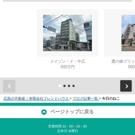
メイゾン・ド・中広
鷹の橋プリン
500万円
50
広島の不動産｜有限会社フレンドハウス
>
ブログ記事一覧
>
今日のねこ
ページトップに戻る
営業時間:10：00～18：00
定休日:水曜日