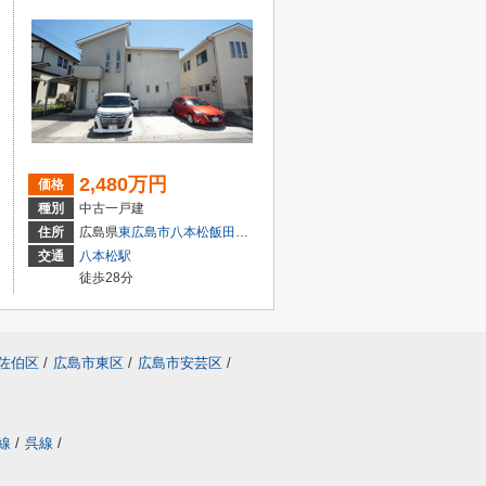
2,480万円
価格
種別
中古一戸建
２丁目1-18
住所
広島県
東広島市
八本松飯田
７丁目
交通
八本松駅
徒歩28分
佐伯区
/
広島市東区
/
広島市安芸区
/
線
/
呉線
/