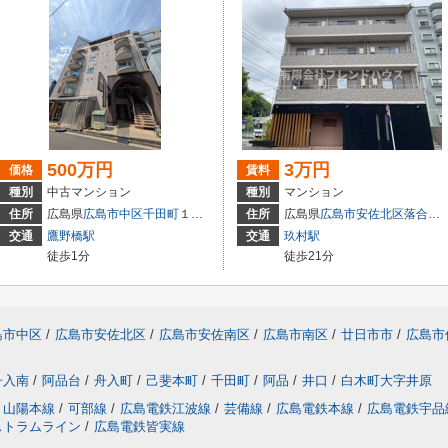
500万円
3万円
価格
賃料
種別
中古マンション
種別
マンション
住所
広島県
広島市中区
千田町
１丁目3-9
住所
広島県
広島市安佐北区
落合南
交通
鷹野橋駅
交通
玖村駅
徒歩1分
徒歩21分
島市中区
/
広島市安佐北区
/
広島市安佐南区
/
広島市南区
/
廿日市市
/
広島市
舟入南
/
阿品台
/
舟入町
/
己斐本町
/
千田町
/
阿品
/
井口
/
白木町大字井原
山陽本線
/
可部線
/
広島電鉄江波線
/
芸備線
/
広島電鉄本線
/
広島電鉄宇品
ストラムライン
/
広島電鉄皆実線