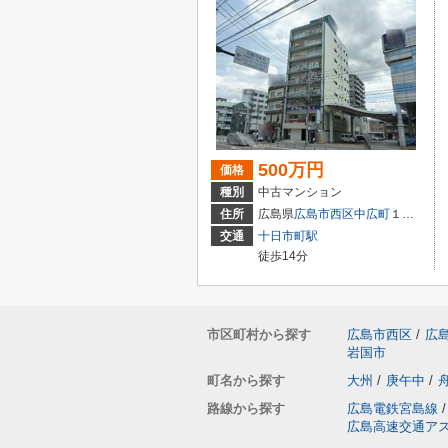
500万円
価格
種別
中古マンション
住所
広島県
広島市西区
中広町
１丁目3-18
交通
十日市町駅
徒歩14分
市区町村から探す
広島市西区
/
広
岩国市
町名から探す
大州
/
庚午中
/
路線から探す
広島電鉄宮島線
/
広島高速交通ア