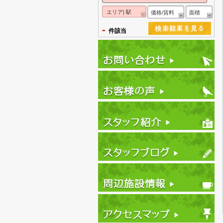
エリア| 駅
価格/賃料
面積
-
件該当