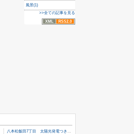
風景(1)
>>全ての記事を見る
XML
RSS2.0
八本松飯田7丁目 太陽光発電つき４ＬＤＫ＋Ｓ、ウッドデッキ、サンルーム