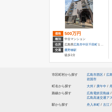
500万円
価格
種別
中古マンション
住所
広島県
広島市中区
千田町
１丁目3-9
交通
鷹野橋駅
徒歩1分
市区町村から探す
広島市西区
/
広
岩国市
町名から探す
大州
/
庚午中
/
路線から探す
広島電鉄宮島線
/
広島高速交通ア
駅から探す
舟入本町
/
古江
/