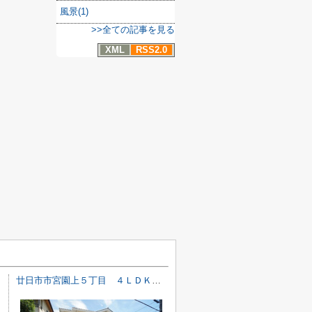
風景(1)
>>全ての記事を見る
XML
RSS2.0
廿日市市宮園上５丁目 ４ＬＤＫ＋ＷＩＣ戸建て