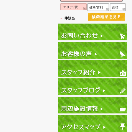
エリア| 駅
価格/賃料
面積
-
件該当