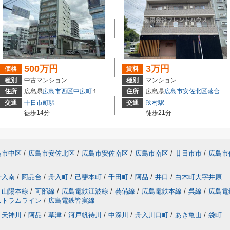
500万円
3万円
価格
賃料
種別
中古マンション
種別
マンション
住所
広島県
広島市西区
中広町
１丁目3-18
住所
広島県
広島市安佐北区
落合南
交通
十日市町駅
交通
玖村駅
徒歩14分
徒歩21分
島市中区
/
広島市安佐北区
/
広島市安佐南区
/
広島市南区
/
廿日市市
/
広島市
舟入南
/
阿品台
/
舟入町
/
己斐本町
/
千田町
/
阿品
/
井口
/
白木町大字井原
山陽本線
/
可部線
/
広島電鉄江波線
/
芸備線
/
広島電鉄本線
/
呉線
/
広島電
ストラムライン
/
広島電鉄皆実線
天神川
/
阿品
/
草津
/
河戸帆待川
/
中深川
/
舟入川口町
/
あき亀山
/
袋町