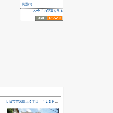
風景(1)
>>全ての記事を見る
XML
RSS2.0
廿日市市宮園上５丁目 ４ＬＤＫ＋ＷＩＣ戸建て