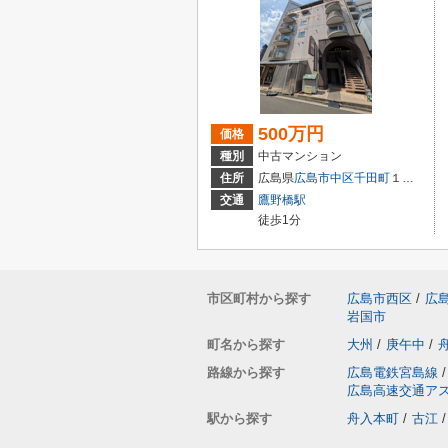
500万円
価格
種別
中古マンション
住所
広島県
広島市中区
千田町
１丁目3-9
交通
鷹野橋駅
徒歩1分
市区町村から探す
広島市西区
/
広
岩国市
町名から探す
大州
/
庚午中
/
路線から探す
広島電鉄宮島線
/
広島高速交通ア
駅から探す
舟入本町
/
古江
/