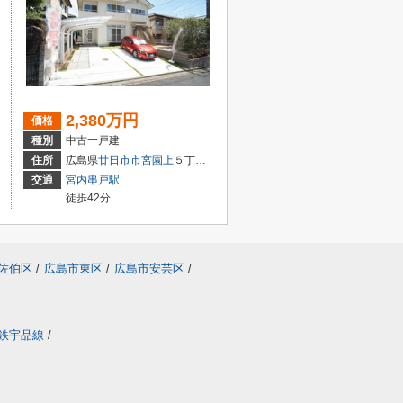
2,380万円
価格
種別
中古一戸建
２丁目1-18
住所
広島県
廿日市市
宮園上
５丁目4-27
交通
宮内串戸駅
徒歩42分
佐伯区
/
広島市東区
/
広島市安芸区
/
鉄宇品線
/