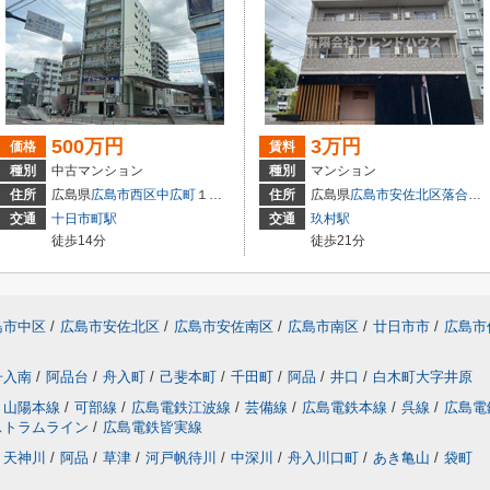
500万円
3万円
価格
賃料
種別
中古マンション
種別
マンション
住所
広島県
広島市西区
中広町
１丁目3-18
住所
広島県
広島市安佐北区
落合南
交通
十日市町駅
交通
玖村駅
徒歩14分
徒歩21分
島市中区
/
広島市安佐北区
/
広島市安佐南区
/
広島市南区
/
廿日市市
/
広島市
舟入南
/
阿品台
/
舟入町
/
己斐本町
/
千田町
/
阿品
/
井口
/
白木町大字井原
山陽本線
/
可部線
/
広島電鉄江波線
/
芸備線
/
広島電鉄本線
/
呉線
/
広島電
ストラムライン
/
広島電鉄皆実線
天神川
/
阿品
/
草津
/
河戸帆待川
/
中深川
/
舟入川口町
/
あき亀山
/
袋町