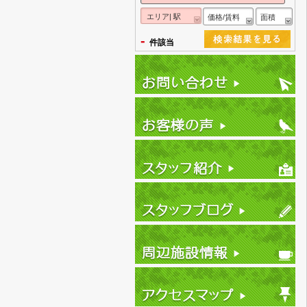
エリア| 駅
価格/賃料
面積
-
件該当