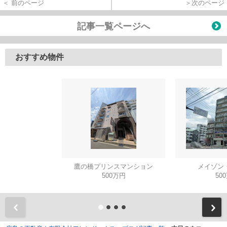
＜ 前のページ
＞次のページ
記事一覧ページへ
おすすめ物件
鷹の橋プリンスマンション
メイゾン
500万円
50