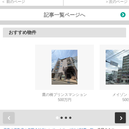
＜ 前のページ
＞次のページ
記事一覧ページへ
おすすめ物件
鷹の橋プリンスマンション
メイゾン
500万円
50