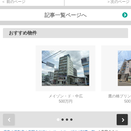
＜ 前のページ
＞次のページ
記事一覧ページへ
おすすめ物件
メイゾン・ド・中広
鷹の橋プリン
500万円
50