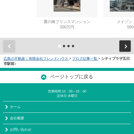
鷹の橋プリンスマンション
メイゾン
500万円
50
広島の不動産｜有限会社フレンドハウス
>
ブログ記事一覧
>
シティプラザ五日
市駅前♪
ページトップに戻る
営業時間:10：00～18：00
定休日:水曜日
ホーム
会社概要
お問い合わせ