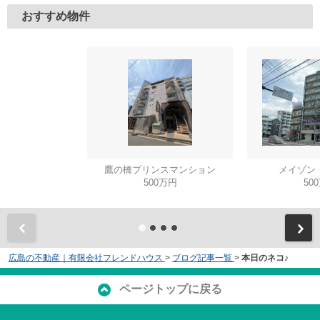
おすすめ物件
鷹の橋プリンスマンション
メイゾン
500万円
50
広島の不動産｜有限会社フレンドハウス
>
ブログ記事一覧
>
本日のネコ♪
ページトップに戻る