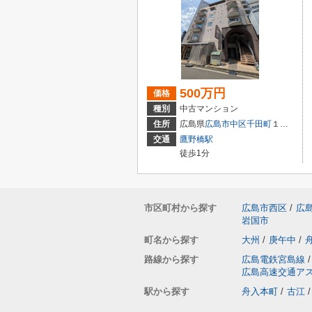
500万円
価格
種別
中古マンション
住所
広島県
広島市中区
千田町
１丁目3-9
交通
鷹野橋駅
徒歩1分
市区町村から探す
広島市西区
/
広
岩国市
町名から探す
大州
/
庚午中
/
路線から探す
広島電鉄宮島線
/
広島高速交通ア
駅から探す
舟入本町
/
古江
/