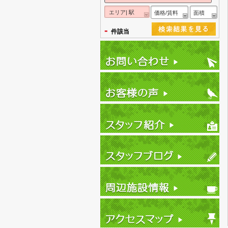
エリア| 駅
価格/賃料
面積
-
件該当