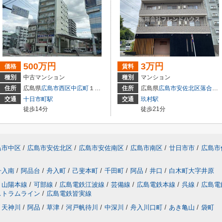
500万円
3万円
価格
賃料
種別
中古マンション
種別
マンション
住所
広島県
広島市西区
中広町
１丁目3-18
住所
広島県
広島市安佐北区
落合南
交通
十日市町駅
交通
玖村駅
徒歩14分
徒歩21分
島市中区
/
広島市安佐北区
/
広島市安佐南区
/
広島市南区
/
廿日市市
/
広島市
舟入南
/
阿品台
/
舟入町
/
己斐本町
/
千田町
/
阿品
/
井口
/
白木町大字井原
山陽本線
/
可部線
/
広島電鉄江波線
/
芸備線
/
広島電鉄本線
/
呉線
/
広島電
ストラムライン
/
広島電鉄皆実線
天神川
/
阿品
/
草津
/
河戸帆待川
/
中深川
/
舟入川口町
/
あき亀山
/
袋町