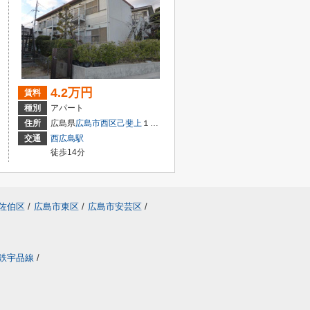
4.2万円
賃料
種別
アパート
２丁目1-18
住所
広島県
広島市西区
己斐上
１丁目４－１１
交通
西広島駅
徒歩14分
佐伯区
/
広島市東区
/
広島市安芸区
/
鉄宇品線
/