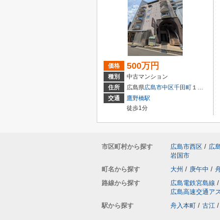
500万円
価格
種別
中古マンション
住所
広島県
広島市中区
千田町
１丁目3-9
交通
鷹野橋駅
徒歩1分
市区町村から探す
広島市西区
/
広
岩国市
町名から探す
大州
/
庚午中
/
路線から探す
広島電鉄宮島線
/
広島高速交通ア
駅から探す
舟入本町
/
古江
/