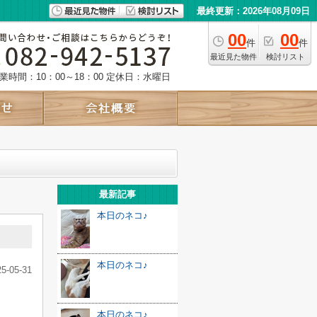
最終更新：2026年08月09日
00
00
件
件
最近見た物件
検討リスト
業時間：10：00～18：00
定休日：水曜日
最新記事
本日のネコ♪
本日のネコ♪
25-05-31
本日のネコ♪