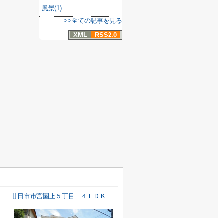
風景(1)
>>全ての記事を見る
XML
RSS2.0
廿日市市宮園上５丁目 ４ＬＤＫ＋ＷＩＣ戸建て