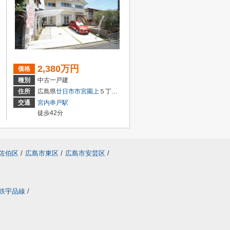
2,380万円
価格
種別
中古一戸建
２丁目1-18
住所
広島県
廿日市市
宮園上
５丁目4-27
交通
宮内串戸駅
徒歩42分
佐伯区
/
広島市東区
/
広島市安芸区
/
鉄宇品線
/