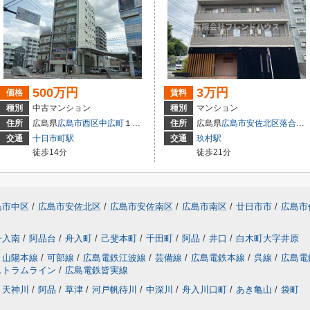
500万円
3万円
価格
賃料
種別
中古マンション
種別
マンション
住所
広島県
広島市西区
中広町
１丁目3-18
住所
広島県
広島市安佐北区
落合南
交通
十日市町駅
交通
玖村駅
徒歩14分
徒歩21分
島市中区
/
広島市安佐北区
/
広島市安佐南区
/
広島市南区
/
廿日市市
/
広島市
舟入南
/
阿品台
/
舟入町
/
己斐本町
/
千田町
/
阿品
/
井口
/
白木町大字井原
山陽本線
/
可部線
/
広島電鉄江波線
/
芸備線
/
広島電鉄本線
/
呉線
/
広島電
ストラムライン
/
広島電鉄皆実線
天神川
/
阿品
/
草津
/
河戸帆待川
/
中深川
/
舟入川口町
/
あき亀山
/
袋町