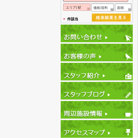
エリア| 駅
価格/賃料
面積
-
件該当