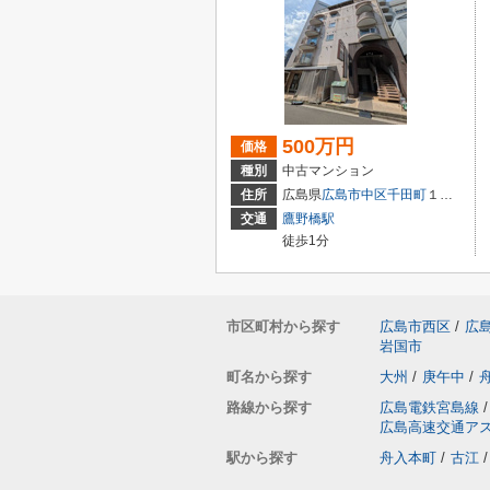
500万円
価格
種別
中古マンション
住所
広島県
広島市中区
千田町
１丁目3-9
交通
鷹野橋駅
徒歩1分
市区町村から探す
広島市西区
/
広
岩国市
町名から探す
大州
/
庚午中
/
路線から探す
広島電鉄宮島線
/
広島高速交通ア
駅から探す
舟入本町
/
古江
/