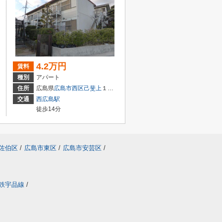
4.2万円
賃料
種別
アパート
２丁目1-18
住所
広島県
広島市西区
己斐上
１丁目４－１１
交通
西広島駅
徒歩14分
佐伯区
/
広島市東区
/
広島市安芸区
/
鉄宇品線
/