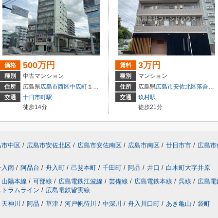
500万円
3万円
価格
賃料
種別
中古マンション
種別
マンション
住所
広島県
広島市西区
中広町
１丁目3-18
住所
広島県
広島市安佐北区
落合南
交通
十日市町駅
交通
玖村駅
徒歩14分
徒歩21分
島市中区
/
広島市安佐北区
/
広島市安佐南区
/
広島市南区
/
廿日市市
/
広島市
舟入南
/
阿品台
/
舟入町
/
己斐本町
/
千田町
/
阿品
/
井口
/
白木町大字井原
山陽本線
/
可部線
/
広島電鉄江波線
/
芸備線
/
広島電鉄本線
/
呉線
/
広島電
ストラムライン
/
広島電鉄皆実線
天神川
/
阿品
/
草津
/
河戸帆待川
/
中深川
/
舟入川口町
/
あき亀山
/
袋町