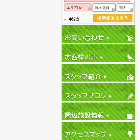
エリア| 駅
価格/賃料
面積
-
件該当