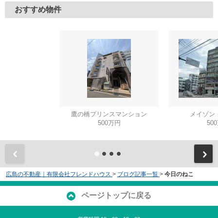
おすすめ物件
鷹の橋プリンスマンション
メイゾン
500万円
50
広島の不動産｜有限会社フレンドハウス
>
ブログ記事一覧
>
今日のねこ
ページトップに戻る