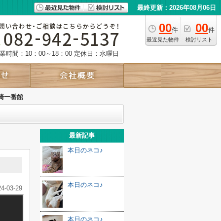
最終更新：2026年08月06日
00
00
件
件
最近見た物件
検討リスト
業時間：10：00～18：00
定休日：水曜日
崎一番館
最新記事
本日のネコ♪
本日のネコ♪
24-03-29
本日のネコ♪