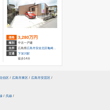
3,280万円
価格
種別
中古一戸建
２丁目1-18
住所
広島県
広島市安佐北区
亀崎
１丁目8
交通
下深川駅
徒歩14分
佐伯区
/
広島市東区
/
広島市安芸区
/
線
/
呉線
/