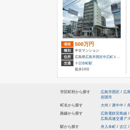
500万円
価格
種別
中古マンション
住所
広島県
広島市西区
中広町
１丁目3-18
交通
十日市町駅
徒歩14分
市区町村から探す
広島市西区
/
広
岩国市
町名から探す
大州
/
庚午中
/
路線から探す
広島電鉄宮島線
/
広島高速交通ア
駅から探す
舟入本町
/
古江
/