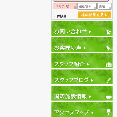
エリア| 駅
価格/賃料
面積
-
件該当