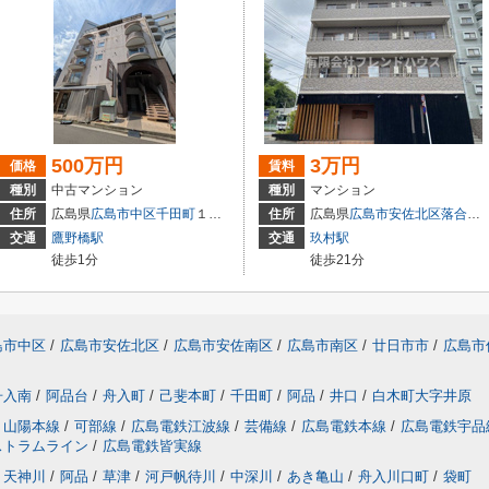
500万円
3万円
価格
賃料
種別
中古マンション
種別
マンション
住所
広島県
広島市中区
千田町
１丁目3-9
住所
広島県
広島市安佐北区
落合南
交通
鷹野橋駅
交通
玖村駅
徒歩1分
徒歩21分
島市中区
/
広島市安佐北区
/
広島市安佐南区
/
広島市南区
/
廿日市市
/
広島市
舟入南
/
阿品台
/
舟入町
/
己斐本町
/
千田町
/
阿品
/
井口
/
白木町大字井原
山陽本線
/
可部線
/
広島電鉄江波線
/
芸備線
/
広島電鉄本線
/
広島電鉄宇品
ストラムライン
/
広島電鉄皆実線
天神川
/
阿品
/
草津
/
河戸帆待川
/
中深川
/
あき亀山
/
舟入川口町
/
袋町