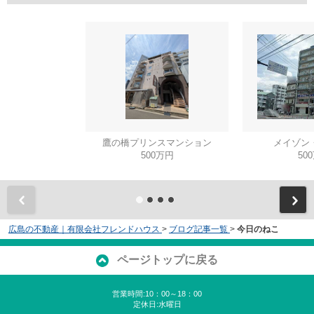
鷹の橋プリンスマンション
メイゾン
500万円
50
広島の不動産｜有限会社フレンドハウス
>
ブログ記事一覧
>
今日のねこ
ページトップに戻る
営業時間:10：00～18：00
定休日:水曜日