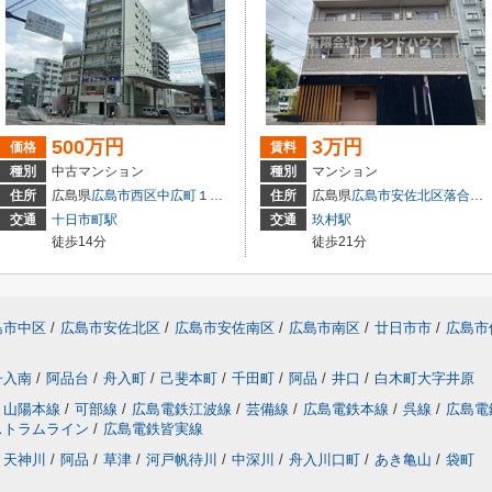
500万円
3万円
価格
賃料
種別
中古マンション
種別
マンション
住所
広島県
広島市西区
中広町
１丁目3-18
住所
広島県
広島市安佐北区
落合南
交通
十日市町駅
交通
玖村駅
徒歩14分
徒歩21分
島市中区
/
広島市安佐北区
/
広島市安佐南区
/
広島市南区
/
廿日市市
/
広島市
舟入南
/
阿品台
/
舟入町
/
己斐本町
/
千田町
/
阿品
/
井口
/
白木町大字井原
山陽本線
/
可部線
/
広島電鉄江波線
/
芸備線
/
広島電鉄本線
/
呉線
/
広島電
ストラムライン
/
広島電鉄皆実線
天神川
/
阿品
/
草津
/
河戸帆待川
/
中深川
/
舟入川口町
/
あき亀山
/
袋町