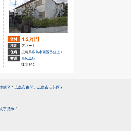
4.2万円
賃料
種別
アパート
２丁目1-18
住所
広島県
広島市西区
己斐上
１丁目４－１１
交通
西広島駅
徒歩14分
佐伯区
/
広島市東区
/
広島市安芸区
/
鉄宇品線
/