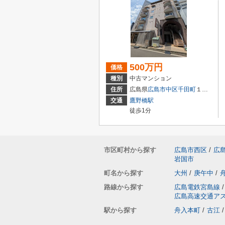
500万円
価格
種別
中古マンション
住所
広島県
広島市中区
千田町
１丁目3-9
交通
鷹野橋駅
徒歩1分
市区町村から探す
広島市西区
/
広
岩国市
町名から探す
大州
/
庚午中
/
路線から探す
広島電鉄宮島線
/
広島高速交通ア
駅から探す
舟入本町
/
古江
/