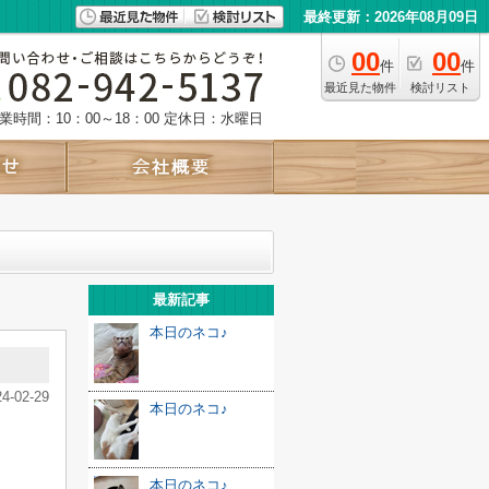
最終更新：2026年08月09日
00
00
件
件
最近見た物件
検討リスト
業時間：10：00～18：00
定休日：水曜日
最新記事
本日のネコ♪
24-02-29
本日のネコ♪
本日のネコ♪