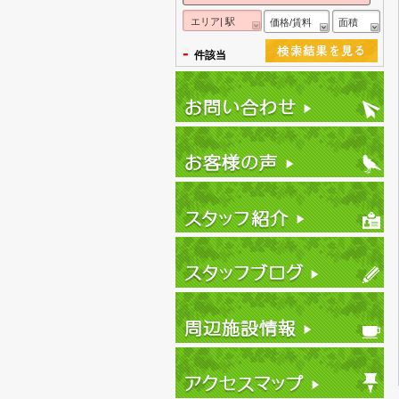
エリア| 駅
価格/賃料
面積
-
件該当