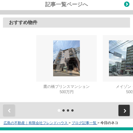
記事一覧ページへ
おすすめ物件
鷹の橋プリンスマンション
メイゾン
500万円
50
広島の不動産｜有限会社フレンドハウス
>
ブログ記事一覧
>
今日のネコ