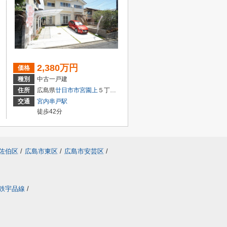
2,380万円
価格
種別
中古一戸建
２丁目1-18
住所
広島県
廿日市市
宮園上
５丁目4-27
交通
宮内串戸駅
徒歩42分
佐伯区
/
広島市東区
/
広島市安芸区
/
鉄宇品線
/