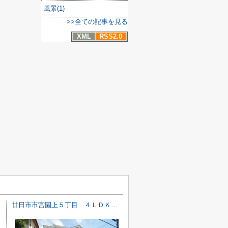
風景(1)
>>全ての記事を見る
XML
RSS2.0
廿日市市宮園上５丁目 ４ＬＤＫ＋ＷＩＣ戸建て