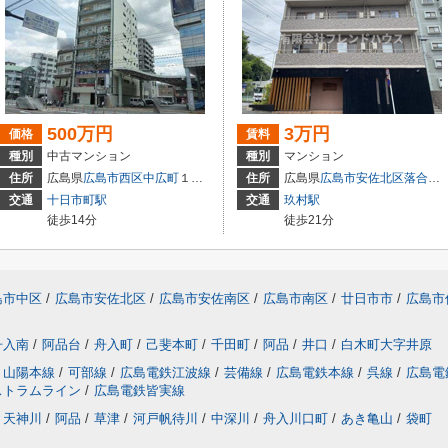
500万円
3万円
価格
賃料
種別
中古マンション
種別
マンション
住所
広島県
広島市西区
中広町
１丁目3-18
住所
広島県
広島市安佐北区
落合南
交通
十日市町駅
交通
玖村駅
徒歩14分
徒歩21分
島市中区
/
広島市安佐北区
/
広島市安佐南区
/
広島市南区
/
廿日市市
/
広島市
舟入南
/
阿品台
/
舟入町
/
己斐本町
/
千田町
/
阿品
/
井口
/
白木町大字井原
山陽本線
/
可部線
/
広島電鉄江波線
/
芸備線
/
広島電鉄本線
/
呉線
/
広島電
ストラムライン
/
広島電鉄皆実線
天神川
/
阿品
/
草津
/
河戸帆待川
/
中深川
/
舟入川口町
/
あき亀山
/
袋町