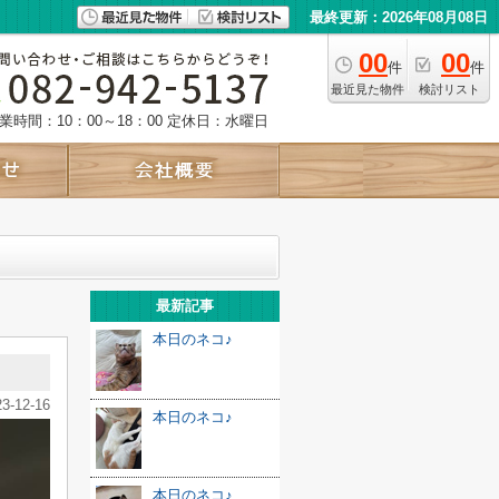
最終更新：2026年08月08日
00
00
件
件
最近見た物件
検討リスト
業時間：10：00～18：00
定休日：水曜日
最新記事
本日のネコ♪
23-12-16
本日のネコ♪
本日のネコ♪