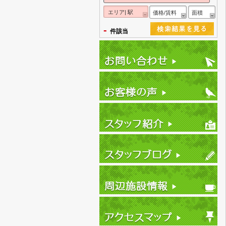
エリア| 駅
価格/賃料
面積
-
件該当