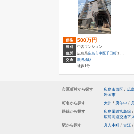
500万円
価格
種別
中古マンション
住所
広島県
広島市中区
千田町
１丁目3-9
交通
鷹野橋駅
徒歩1分
市区町村から探す
広島市西区
/
広
岩国市
町名から探す
大州
/
庚午中
/
路線から探す
広島電鉄宮島線
/
広島高速交通ア
駅から探す
舟入本町
/
古江
/