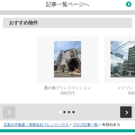
記事一覧ページへ
おすすめ物件
鷹の橋プリンスマンション
メイゾン
500万円
50
広島の不動産｜有限会社フレンドハウス
>
ブログ記事一覧
>
今日のネコ