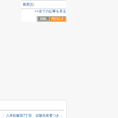
風景(1)
>>全ての記事を見る
XML
RSS2.0
八本松飯田7丁目 太陽光発電つき４ＬＤＫ＋Ｓ、ウッドデッキ、サンルーム