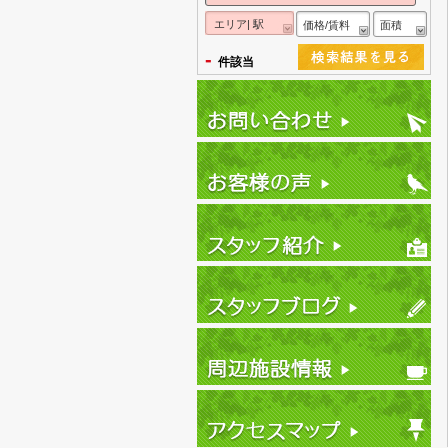
エリア| 駅
価格/賃料
面積
-
件該当