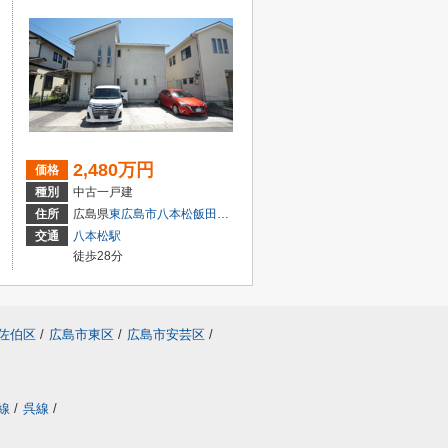
2,480万円
価格
種別
中古一戸建
２丁目1-18
住所
広島県
東広島市
八本松飯田
７丁目
交通
八本松駅
徒歩28分
佐伯区
/
広島市東区
/
広島市安芸区
/
線
/
呉線
/