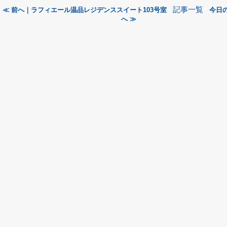
記事一覧
≪ 前へ｜ラフィエール温品レジデンススイート103号室
今日
へ ≫