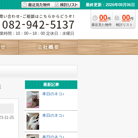
最終更新：2026年08月06日
00
00
件
件
最近見た物件
検討リスト
業時間：10：00～18：00
定休日：水曜日
最新記事
覧
本日のネコ♪
本日のネコ♪
23-11-25
本日のネコ♪