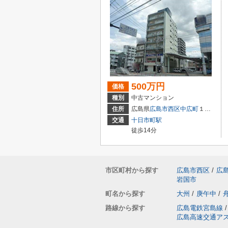
500万円
価格
種別
中古マンション
住所
広島県
広島市西区
中広町
１丁目3-18
交通
十日市町駅
徒歩14分
市区町村から探す
広島市西区
/
広
岩国市
町名から探す
大州
/
庚午中
/
路線から探す
広島電鉄宮島線
/
広島高速交通ア