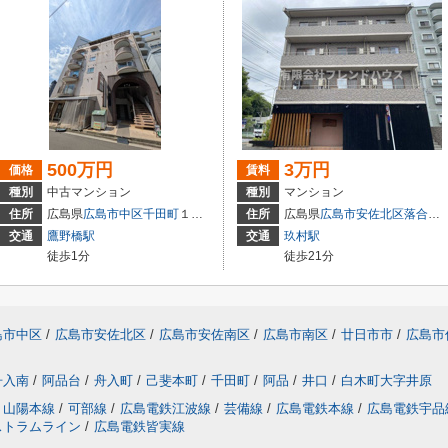
500万円
3万円
価格
賃料
種別
中古マンション
種別
マンション
住所
広島県
広島市中区
千田町
１丁目3-9
住所
広島県
広島市安佐北区
落合南
交通
鷹野橋駅
交通
玖村駅
徒歩1分
徒歩21分
島市中区
/
広島市安佐北区
/
広島市安佐南区
/
広島市南区
/
廿日市市
/
広島市
舟入南
/
阿品台
/
舟入町
/
己斐本町
/
千田町
/
阿品
/
井口
/
白木町大字井原
山陽本線
/
可部線
/
広島電鉄江波線
/
芸備線
/
広島電鉄本線
/
広島電鉄宇品
ストラムライン
/
広島電鉄皆実線