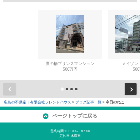
鷹の橋プリンスマンション
メイゾン
500万円
50
広島の不動産｜有限会社フレンドハウス
>
ブログ記事一覧
>
今日のねこ
ページトップに戻る
営業時間:10：00～18：00
定休日:水曜日