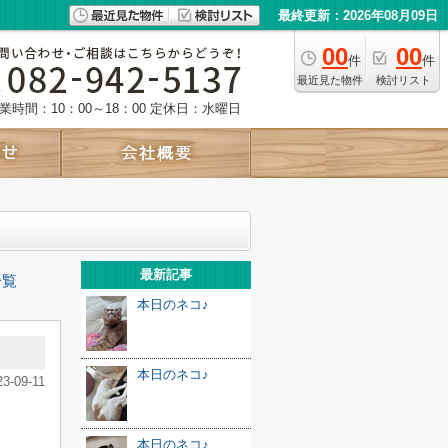
最終更新：2026年08月09日
00
00
件
件
最近見た物件
検討リスト
業時間：10：00～18：00
定休日：水曜日
最新記事
一覧
本日のネコ♪
本日のネコ♪
23-09-11
本日のネコ♪