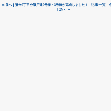
記事一覧
≪ 前へ｜落合2丁目分譲戸建2号棟・3号棟が完成しました！
｜次へ ≫