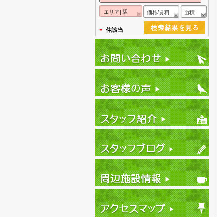
エリア| 駅
価格/賃料
面積
-
件該当