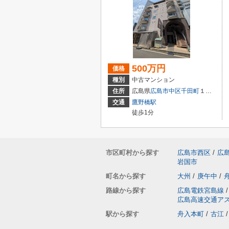
500万円
価格
種別
中古マンション
住所
広島県
広島市中区
千田町
１丁目3-9
交通
鷹野橋駅
徒歩1分
市区町村から探す
広島市西区
/
広
岩国市
町名から探す
大州
/
庚午中
/
路線から探す
広島電鉄宮島線
/
広島高速交通ア
駅から探す
舟入本町
/
古江
/