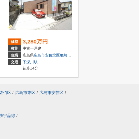
3,280万円
価格
種別
中古一戸建
２丁目1-18
住所
広島県
広島市安佐北区
亀崎
１丁目8
交通
下深川駅
徒歩14分
佐伯区
/
広島市東区
/
広島市安芸区
/
鉄宇品線
/