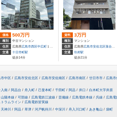
500万円
3万円
価格
賃料
種別
中古マンション
種別
マンション
住所
広島県
広島市西区
中広町
１丁目3-18
住所
広島県
広島市安佐北区
落合南
交通
十日市町駅
交通
玖村駅
徒歩14分
徒歩21分
島市中区
/
広島市安佐北区
/
広島市安佐南区
/
広島市南区
/
廿日市市
/
広島市
舟入南
/
阿品台
/
舟入町
/
己斐本町
/
千田町
/
阿品
/
井口
/
白木町大字井原
山陽本線
/
可部線
/
広島電鉄江波線
/
芸備線
/
広島電鉄本線
/
呉線
/
広島電
ストラムライン
/
広島電鉄皆実線
天神川
/
阿品
/
草津
/
河戸帆待川
/
中深川
/
舟入川口町
/
あき亀山
/
袋町