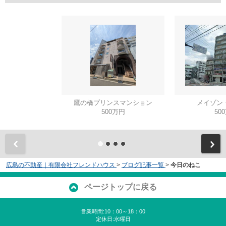
鷹の橋プリンスマンション
メイゾン
500万円
50
広島の不動産｜有限会社フレンドハウス
>
ブログ記事一覧
>
今日のねこ
ページトップに戻る
営業時間:10：00～18：00
定休日:水曜日