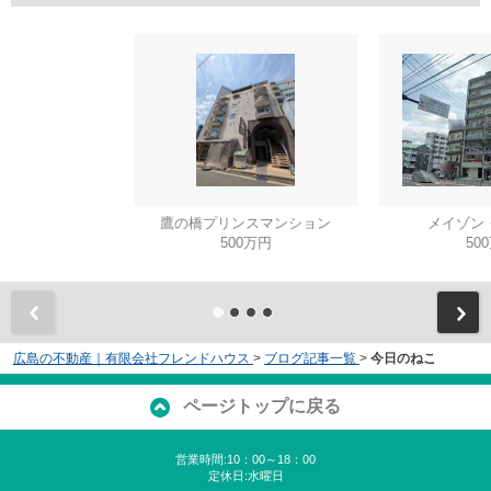
鷹の橋プリンスマンション
メイゾン
500万円
50
広島の不動産｜有限会社フレンドハウス
>
ブログ記事一覧
>
今日のねこ
ページトップに戻る
営業時間:10：00～18：00
定休日:水曜日