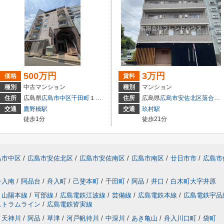
500万円
3万円
価格
賃料
種別
中古マンション
種別
マンション
住所
広島県
広島市中区
千田町
１丁目3-9
住所
広島県
広島市安佐北区
落合南
交通
鷹野橋駅
交通
玖村駅
徒歩1分
徒歩21分
島市中区
/
広島市安佐北区
/
広島市安佐南区
/
広島市南区
/
廿日市市
/
広島市
舟入南
/
阿品台
/
舟入町
/
己斐本町
/
千田町
/
阿品
/
井口
/
白木町大字井原
山陽本線
/
可部線
/
広島電鉄江波線
/
芸備線
/
広島電鉄本線
/
広島電鉄宇品
ストラムライン
/
広島電鉄皆実線
天神川
/
阿品
/
草津
/
河戸帆待川
/
中深川
/
あき亀山
/
舟入川口町
/
袋町