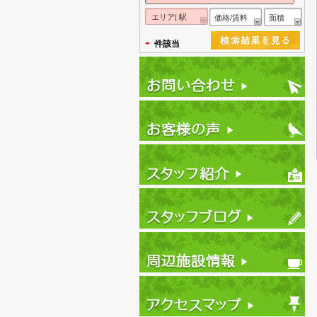
エリア| 駅
価格/賃料
面積
-
件該当