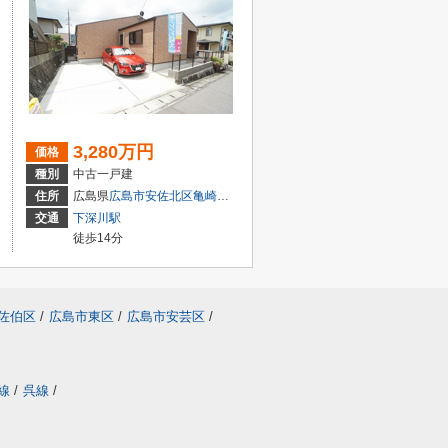
3,280万円
価格
種別
中古一戸建
２丁目1-18
住所
広島県
広島市安佐北区
亀崎
１丁目8
交通
下深川駅
徒歩14分
佐伯区
/
広島市東区
/
広島市安芸区
/
線
/
呉線
/