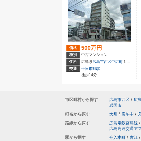
500万円
価格
種別
中古マンション
住所
広島県
広島市西区
中広町
１丁目3-18
交通
十日市町駅
徒歩14分
市区町村から探す
広島市西区
/
広
岩国市
町名から探す
大州
/
庚午中
/
路線から探す
広島電鉄宮島線
/
広島高速交通ア
駅から探す
舟入本町
/
古江
/