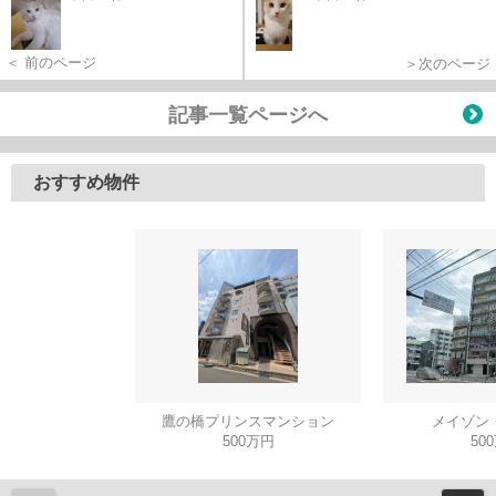
＜ 前のページ
＞次のページ
記事一覧ページへ
おすすめ物件
鷹の橋プリンスマンション
メイゾン
500万円
50