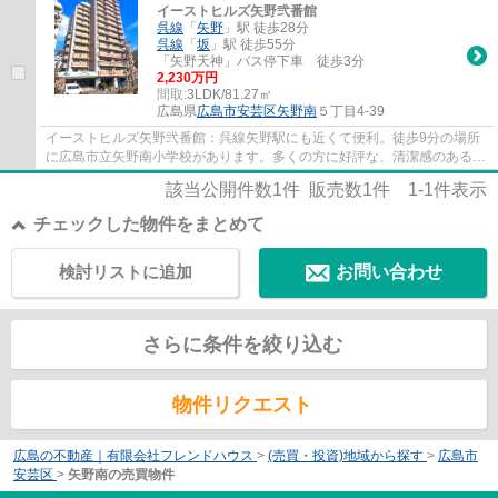
イーストヒルズ矢野弐番館
呉線
「
矢野
」駅 徒歩28分
呉線
「
坂
」駅 徒歩55分
「矢野天神」バス停下車 徒歩3分
2,230万円
間取:
3LDK/81.27㎡
広島県
広島市安芸区
矢野南
５丁目4-39
イーストヒルズ矢野弐番館：呉線矢野駅にも近くて便利。徒歩9分の場所
に広島市立矢野南小学校があります。多くの方に好評な、清潔感のある室
内が魅力の中古マンションです。広島市安芸...
該当公開件数
1
件 販売数
1
件
1-1
件表示
チェックした物件をまとめて
検討リストに追加
お問い合わせ
さらに条件を絞り込む
物件リクエスト
広島の不動産｜有限会社フレンドハウス
>
(売買・投資)地域から探す
>
広島市
安芸区
>
矢野南の売買物件