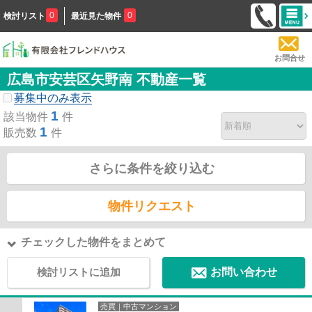
0
0
検討リスト
最近見た物件
お問合せ
広島市安芸区矢野南 不動産一覧
募集中のみ表示
1
該当物件
件
1
販売数
件
さらに条件を絞り込む
物件リクエスト
チェックした物件をまとめて
検討リストに追加
お問い合わせ
売買｜中古マンション