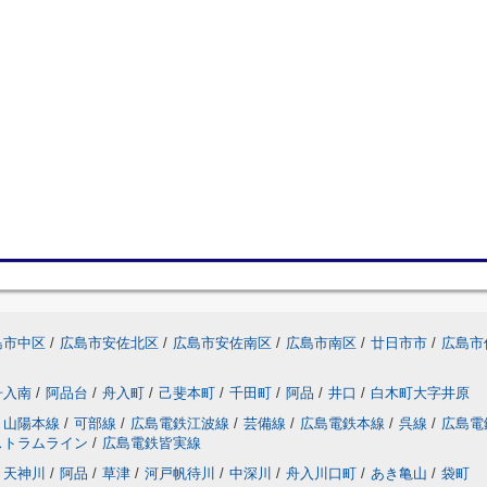
島市中区
/
広島市安佐北区
/
広島市安佐南区
/
広島市南区
/
廿日市市
/
広島市
舟入南
/
阿品台
/
舟入町
/
己斐本町
/
千田町
/
阿品
/
井口
/
白木町大字井原
山陽本線
/
可部線
/
広島電鉄江波線
/
芸備線
/
広島電鉄本線
/
呉線
/
広島電
ストラムライン
/
広島電鉄皆実線
天神川
/
阿品
/
草津
/
河戸帆待川
/
中深川
/
舟入川口町
/
あき亀山
/
袋町