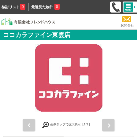
0
0
検討リスト
最近見た物件
お問合せ
ココカラファイン東雲店
前
次
画像タップで拡大表示【
1
/1】