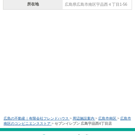
所在地
広島県広島市南区宇品西４丁目1-56
広島の不動産｜有限会社フレンドハウス
>
周辺施設案内
>
広島市南区
>
広島市
南区のコンビニエンスストア
>
セブンイレブン 広島宇品西4丁目店