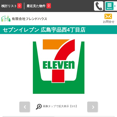
0
0
検討リスト
最近見た物件
お問合せ
セブンイレブン 広島宇品西4丁目店
前
次
画像タップで拡大表示【
1
/1】