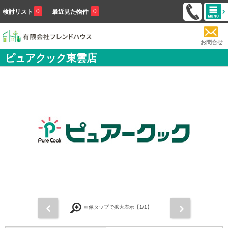
0
0
検討リスト
最近見た物件
お問合せ
ピュアクック東雲店
前
次
画像タップで拡大表示【
1
/1】