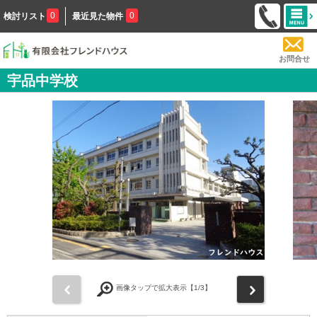
0
0
検討リスト
最近見た物件
お問合せ
宇品中学校
前
次
画像タップで拡大表示【
1
/3】