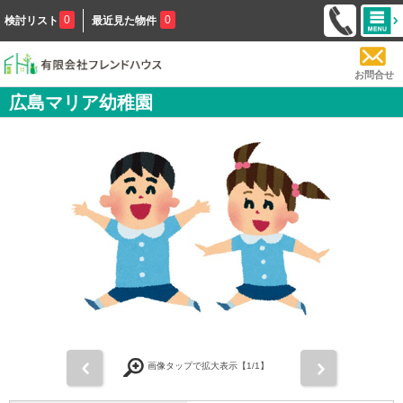
0
0
検討リスト
最近見た物件
お問合せ
広島マリア幼稚園
前
次
画像タップで拡大表示【
1
/1】