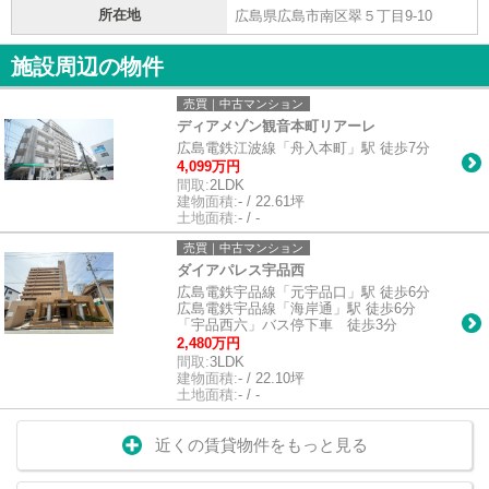
所在地
広島県広島市南区翠５丁目9-10
施設周辺の物件
売買｜中古マンション
ディアメゾン観音本町リアーレ
広島電鉄江波線「舟入本町」駅 徒歩7分
4,099万円
間取:
2LDK
建物面積:
- / 22.61坪
土地面積:
- / -
売買｜中古マンション
ダイアパレス宇品西
広島電鉄宇品線「元宇品口」駅 徒歩6分
広島電鉄宇品線「海岸通」駅 徒歩6分
「宇品西六」バス停下車 徒歩3分
2,480万円
間取:
3LDK
建物面積:
- / 22.10坪
土地面積:
- / -
近くの賃貸物件をもっと見る