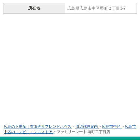
所在地
広島県広島市中区堺町２丁目3-7
広島の不動産｜有限会社フレンドハウス
>
周辺施設案内
>
広島市中区
>
広島市
中区のコンビニエンスストア
>
ファミリーマート 堺町二丁目店