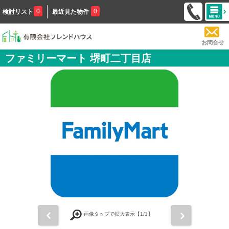
0
0
検討リスト
最近見た物件
お問合せ
ファミリーマート 堺町二丁目店
前
次
画像タップで拡大表示【
1
/1】