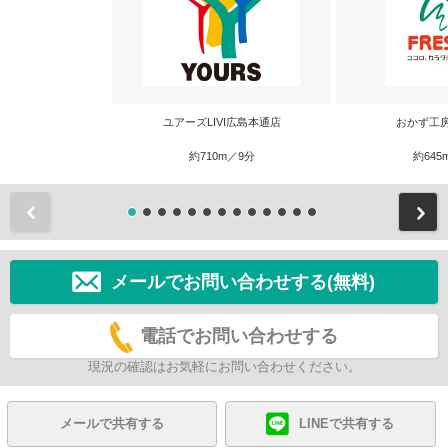
ユアーズLIVI広島本通店
おかず工
約710m／9分
約645
前
メールでお問い合わせする(無料)
電話でお問い合わせする
現況の確認はお気軽にお問い合わせください。
メールで共有する
LINEで共有する