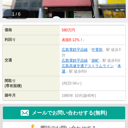
1 / 6
価格
580万円
利回り
表面8.12% / -
広島電鉄宇品線
「
中電前
」駅 徒歩3
分
交通
広島電鉄宇品線
「
袋町
」駅 徒歩5分
広島高速交通アストラムライン
「
本
通
」駅 徒歩8分
間取り
1R(33.04㎡)
(専有面積)
築年月
1985年 10月(築40年)
メールでお問い合わせする(無料)