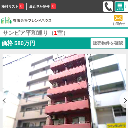
0
0
検討リスト
最近見た物件
お問合せ
サンピア平和通り（
1
室）
価格
580万円
販売物件を確認