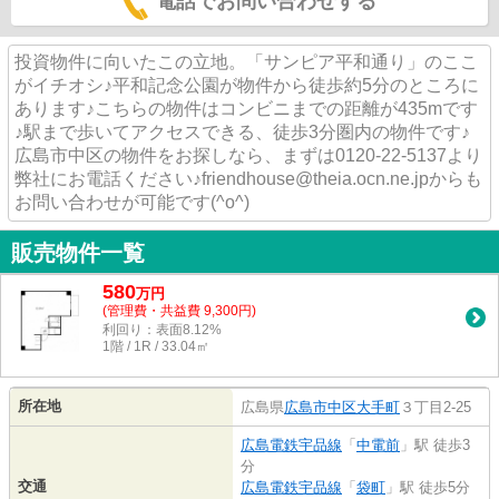
電話でお問い合わせする
投資物件に向いたこの立地。「サンピア平和通り」のここ
がイチオシ♪平和記念公園が物件から徒歩約5分のところに
あります♪こちらの物件はコンビニまでの距離が435mです
♪駅まで歩いてアクセスできる、徒歩3分圏内の物件です♪
広島市中区の物件をお探しなら、まずは0120-22-5137より
弊社にお電話ください♪friendhouse@theia.ocn.ne.jpからも
お問い合わせが可能です(^o^)
販売物件一覧
580
万
円
(管理費・共益費 9,300円)
利回り：表面8.12%
1階 / 1R / 33.04㎡
所在地
広島県
広島市中区
大手町
３丁目2-25
広島電鉄宇品線
「
中電前
」駅 徒歩3
分
交通
広島電鉄宇品線
「
袋町
」駅 徒歩5分