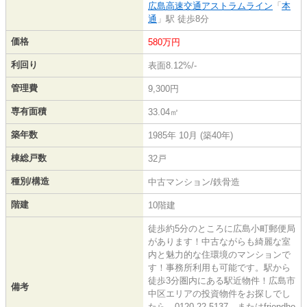
広島高速交通アストラムライン
「
本
通
」駅 徒歩8分
価格
580万円
利回り
表面8.12%/-
管理費
9,300円
専有面積
33.04㎡
築年数
1985年 10月 (築40年)
棟総戸数
32戸
種別/構造
中古マンション/鉄骨造
階建
10階建
徒歩約5分のところに広島小町郵便局
があります！中古ながらも綺麗な室
内と魅力的な住環境のマンションで
す！事務所利用も可能です。駅から
徒歩3分圏内にある駅近物件！広島市
備考
中区エリアの投資物件をお探しでし
たら、0120-22-5137、またはfriendho