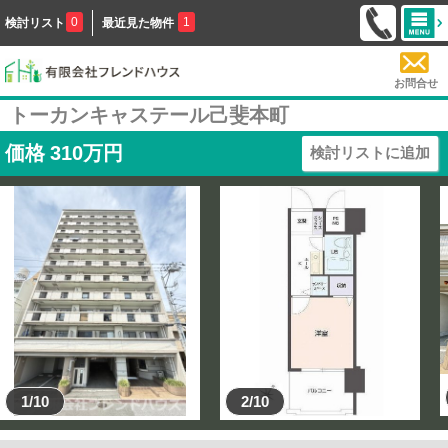
0
1
検討リスト
最近見た物件
お問合せ
トーカンキャステール己斐本町
価格
310
万円
検討リストに追加
1/10
2/10